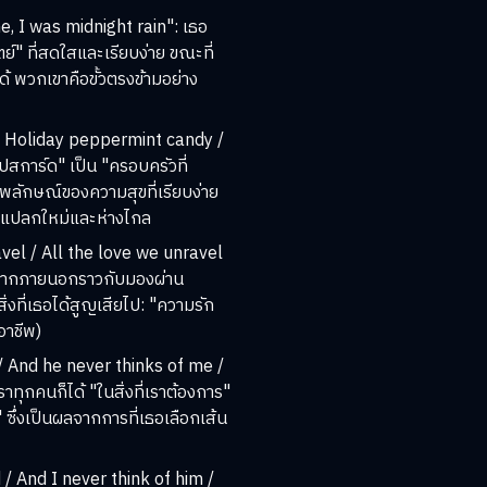
, I was midnight rain": เธอ
์" ที่สดใสและเรียบง่าย ขณะที่
ด้ พวกเขาคือขั้วตรงข้ามอย่าง
 / Holiday peppermint candy /
ปสการ์ด" เป็น "ครอบครัวที่
าพลักษณ์ของความสุขที่เรียบง่าย
่องแปลกใหม่และห่างไกล
vel / All the love we unravel
้นจากภายนอกราวกับมองผ่าน
ิ่งที่เธอได้สูญเสียไป: "ความรัก
อาชีพ)
 And he never thinks of me /
ทุกคนก็ได้ "ในสิ่งที่เราต้องการ"
 ซึ่งเป็นผลจากการที่เธอเลือกเส้น
/ And I never think of him /