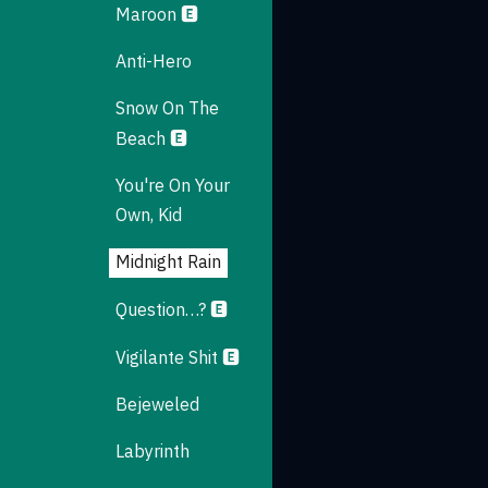
Maroon 🅴
Anti-Hero
Snow On The
Beach 🅴
You're On Your
Own, Kid
Midnight Rain
Question…? 🅴
Vigilante Shit 🅴
Bejeweled
Labyrinth