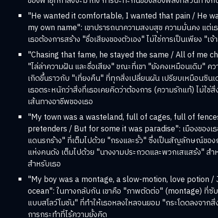
ของพายุที่กำลังจะมาถึง การปะทะกันของสองพลังที่สวนทางกั
"He wanted it comfortable, I wanted that pain / He w
my own name": เขาปรารถนาความสงบสุข ความมั่นคง แต่เธ
เธอต้องการสร้าง "ชื่อเสียงของตัวเอง" ไม่ใช่การเป็นเพียง "เจ
"Chasing that fame, he stayed the same / All of me ch
"ไล่ล่าความฝัน และชื่อเสียง" ขณะที่เขา "ยังคงเหมือนเดิม" 
เกิดขึ้นราวกับ "เที่ยงคืน" ที่ทุกสิ่งเปลี่ยนผัน เปรียบเหมือนซิน
เธอตระหนักว่าสิ่งที่เธอเคยคิดว่าต้องการ (ความรักแท้) ไม่ใช่สิ
เส้นทางอาชีพของเธอ
"My town was a wasteland, full of cages, full of fenc
pretenders / But for some it was paradise": เมืองของเธอ 
แดนรกร้าง" ที่เต็มไปด้วย "กรงและรั้ว" ซึ่งเป็นสัญลักษณ์ข
แห่งคนดัง เต็มไปด้วย "นางงามประกวดและพวกเสแสร้ง" สำหรับ
สำหรับเธอ
"My boy was a montage, a slow-motion, love potion / J
ocean": ในทางกลับกัน เขาคือ "ภาพตัดต่อ" (montage) ที่ซับ
แบบสโลว์โมชัน" ที่ทำให้เธอหลงใหลจนยอม "กระโดดลงจากสิ่
การกระทำที่ไร้ความยั้งคิด