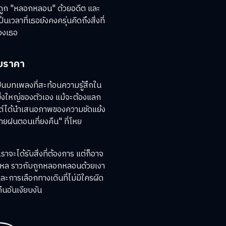
ก็ถูก "หลอกหลอน" ด้วยอดีต และ
นเวลาที่เธอยังคงครุ่นคิดถึงสิ่งที่
องเธอ
ับราคา
เป็นบทเพลงที่สะท้อนความรู้สึกใน
ยิ่งใหญ่ของตัวเอง แม้จะต้องแลก
ิฟต์ได้นำเสนอภาพของความขัดแย้ง
ายฝนตอนเที่ยงคืน" ที่โหย
าจะได้รับสิ่งที่ต้องการ แต่ก็อาจ
ลับใหล ราวกับถูกหลอกหลอนด้วยเงา
ะการเลือกทางเดินที่ไม่มีใครผิด
ืนอันเงียบงัน