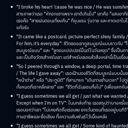
"I broke his heart ’cause he was nice / He was sunshine
สารภาพว่าเธอ "หักอกเขาเพราะเขาดีเกินไป" เขาคือ "แสงอาทิตย
เธอคือ "สายฝนตอนเที่ยงคืน" ที่รุนแรง วุ่นวาย และคาดเดาไม่ไ
แท้จริง
"It came like a postcard, picture perfect shiny family
For him, it’s everyday": ชีวิตของเขาดูสมบูรณ์แบบราวกับ "โ
สมบูรณ์แบบ" และ "ลูกอมเปปเปอร์มิ้นต์ในวันหยุด" ซึ่งเป็นภ
และเป็นกิจวัตรสำหรับเขา แต่สำหรับเธอแล้วสิ่งเหล่านี้เป็นเรื
"So I peered through a window, a deep portal, time tra
/ The life I gave away": เธอเฝ้ามองชีวิตที่สมบูรณ์แบบนั
"หน้าต่าง" หรือ "ประตูมิติ" ที่สามารถ "เดินทางข้ามเวลา" ไปดูส
ทั้งหมดที่เราคลี่คลาย" และ "ชีวิตที่ฉันยอมทิ้งไป" (เพื่อแลกกับ
"I guess sometimes we all get / just what we wanted /
Except when I’m on TV": ในบทส่งท้าย เธอสรุปว่าบางครั้งเรา
เธอบอกว่าเขา "ไม่เคยคิดถึงเธอเลย ยกเว้นตอนที่เธออยู่บนทีวี"
ทางอาชีพและชื่อเสียง ทิ้งความสัมพันธ์ไว้เบื้องหลัง
"I guess sometimes we all get / Some kind of haunted 