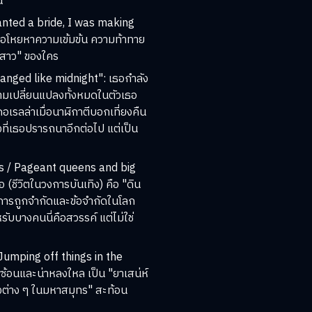
น
anted a bride, I was making
อโหยหาความเข้มข้น ความท้าทาย
้าสาว" ของใคร
anged like midnight": เธอกำลัง
ความเปลี่ยนแปลงทั้งหมดในตัวเธอ
เดอเรลล่าเมื่อนาฬิกาตีบอกเที่ยงคืน
่งที่เธอปรารถนาอีกต่อไป แต่เป็น
es / Pageant queens and big
(ชีวิตในวงการบันเทิง) คือ "ดิน
องการถูกจำกัดและข้อจำกัดในโลก
บางคนนี่คือสวรรค์ แต่ไม่ใช่
umping off things in the
ซ้อนและน่าหลงใหล เป็น "ยาเสน่ห์
งต่าง ๆ ในมหาสมุทร" สะท้อน