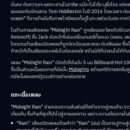
มั่นคง กับความทะเยอทะยานในอาชีพ แม้จะไม่ได้ระบุชื่อใคร แต่ห
ของเธอกับนักแสดง Tom Hiddleston ในปี 2016 โดยเฉพาะท่อน
ocean" ที่อาจอ้างอิงถึงภาพไวรัลของทั้งคู่ในทะเลช่วงวันประกา
ในด้านการผลิตเพลง "Midnight Rain" ถูกเขียนและโพรดิวซ์ร่ว
Antonoff) ซึ่ง Jack รับหน้าที่เล่นเครื่องดนตรีทั้งหมด (กลอง, เพอร
โดดเด่นด้วยเสียงเปิดเพลงที่ถูกบิดเบือนและลดระดับเสียงลง ซึ่งเป
ทำหน้าที่เป็นเสียงตอบกลับในท่อนคอรัส สร้างมิติที่น่าสนใจให้กั
เพลง "Midnight Rain" เปิดตัวที่อันดับ 5 บน Billboard Hot 1
ซึ่งเป็นส่วนหนึ่งของการที่อัลบั้ม
Midnights
สร้างสถิติการสตรีมสูง
ตอัลบั้มของสหรัฐอเมริกาอย่างถล่มทลาย
แกะเนื้อเพลง
"Midnight Rain" ถ่ายทอดความสัมพันธ์ที่สร้างจากคู่ตรงข้าม 
เที่ยงคืน ซึ่งท้ายที่สุดก็นำไปสู่การแยกทาง เพราะความต้องการในชี
"Rain": เสียงเปิดเพลงด้วยคำว่า "Rain" (ฝน) เป็นการปูทางส