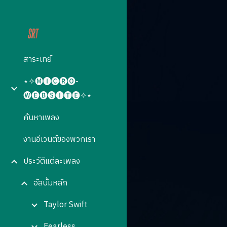
Sk
สาระเทย์
⋆✧🅜🅘🅒🅡🅞-
🅦🅔🅑🅢🅘🅣🅔✧⋆
ค้นหาเพลง
งานอีเวนต์ของพวกเรา
ประวัติแต่ละเพลง
อัลบั้มหลัก
Taylor Swift
Fearless