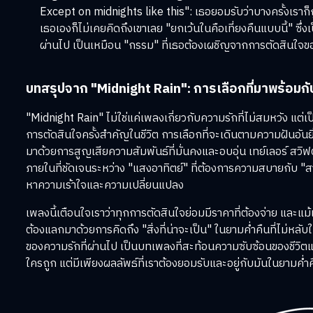
Except on midnights like this": เธอยอมรับว่าบางครั้งเรา
เธอเองก็ไม่เคยคิดถึงเขาเลย "ยกเว้นในคือเที่ยงคืนแบบนี้" ซึ่งเป็
ผ่านไป เป็นเหมือน "กรรม" ที่เธอต้องเผชิญจากการตัดสินใจข
บทสรุปจาก "Midnight Rain": การเลือกที่มาพร้อมก
"Midnight Rain" ไม่ใช่แค่เพลงเกี่ยวกับความรักที่ไม่สมหวัง แต่
การตัดสินใจครั้งสำคัญในชีวิต การเลือกที่จะเดินตามความฝันอัน
มาด้วยการสูญเสียความสัมพันธ์ที่มั่นคงและอบอุ่น เทย์เลอร์ สว
ภายในที่ชัดเจนระหว่าง "แสงอาทิตย์" ที่ต้องการความสบายกับ "ส
หาความเร้าใจและความเปลี่ยนแปลง
เพลงนี้เตือนใจเราว่าทุกการตัดสินใจย่อมมีราคาที่ต้องจ่าย และแม้เร
ต้องแลกมาด้วยการคิดถึง "สิ่งที่น่าจะเป็น" ในยามค่ำคืนที่ไม่ห
ของความรักที่ผ่านไป เป็นบทเพลงที่สะท้อนความซับซ้อนของชีวิตแล
ใครถูก แต่มีเพียงผลลัพธ์ที่เราต้องยอมรับและอยู่กับมันในยามค่ำค