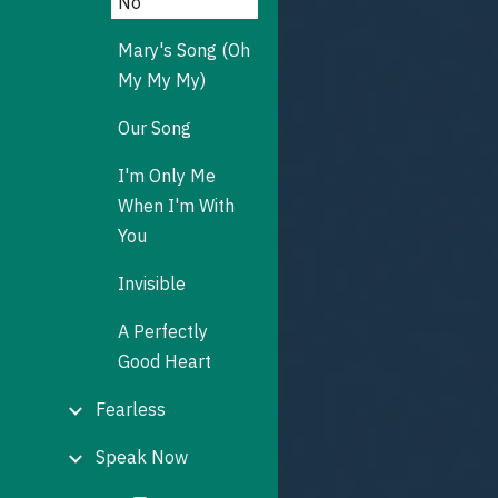
No
Mary's Song (Oh
My My My)
Our Song
I'm Only Me
When I'm With
You
Invisible
A Perfectly
Good Heart
Fearless
Speak Now