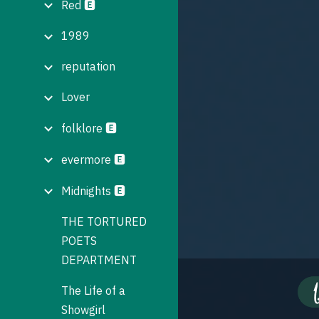
Red 🅴
1989
reputation
Lover
folklore 🅴
evermore 🅴
Midnights 🅴
THE TORTURED
POETS
DEPARTMENT
The Life of a
Showgirl