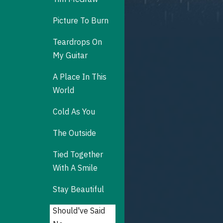
Picture To Burn
Teardrops On
My Guitar
A Place​ In​ This​
World
Cold As You
The Outside
Tied Together​
With A Smile
Stay Beautiful
Should've Said