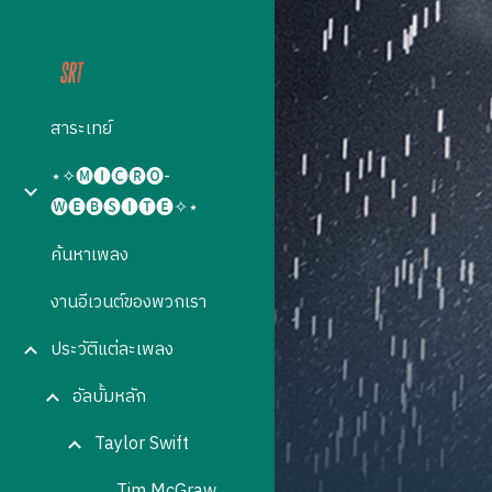
Sk
สาระเทย์
⋆✧🅜🅘🅒🅡🅞-
🅦🅔🅑🅢🅘🅣🅔✧⋆
ค้นหาเพลง
งานอีเวนต์ของพวกเรา
ประวัติแต่ละเพลง
อัลบั้มหลัก
Taylor Swift
Tim McGraw