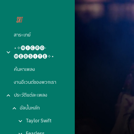
Sk
สาระเทย์
⋆✧🅜🅘🅒🅡🅞-
🅦🅔🅑🅢🅘🅣🅔✧⋆
ค้นหาเพลง
งานอีเวนต์ของพวกเรา
ประวัติแต่ละเพลง
อัลบั้มหลัก
Taylor Swift
Fearless