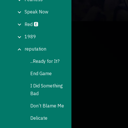
Speak Now
Red 🅴
1989
reputation
...Ready for It?
End Game
I Did Something
Bad
Don’t Blame Me
Delicate