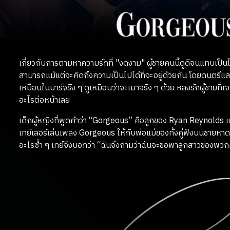
เกี่ยวกับการตามหาความรักที่ "งดงาม" ผู้ชายคนนี้ดูดีจนแทบเป็นไปไม
สามารถแม้แต่จะคิดถึงความเป็นไปได้ที่จะอยู่ด้วยกัน โดยดนตรีและเ
เหมือนในบาร์จริง ๆ ดูเหมือนว่าจะเมาจริง ๆ ด้วย หลงรักผู้ชายที่เ
อะไรต่อหน้าเลย
เด็กผู้หญิงที่พูดคำว่า “Gorgeous” คือลูกของ Ryan Reynolds แล
เทย์เลอร์เล่นเพลง Gorgeous ให้กับพ่อแม่ของทั้งคู่ฟังบนชายหา
อะไรซ้ำ ๆ เทย์จึงบอกว่า “ฉันจึงถามว่าฉันจะขอพาลูกสาวของพวกค