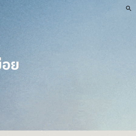
ion
่อย