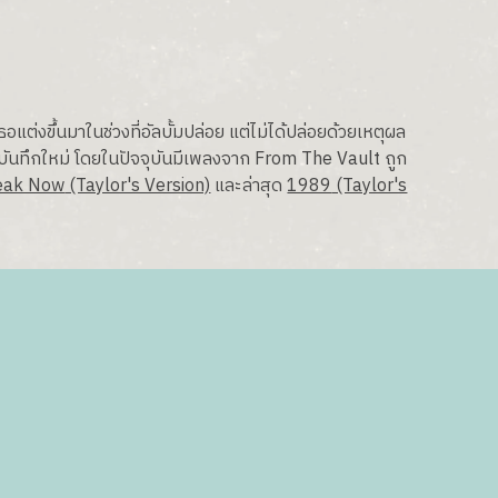
อแต่งขึ้นมาในช่วงที่อัลบั้มปล่อย แต่ไม่ได้ปล่อยด้วยเหตุผล
ชุดบันทึกใหม่ โดยในปัจจุบันมีเพลงจาก From The Vault ถูก
eak Now
(Taylor's Version)
และล่าสุด
1989
(Taylor's