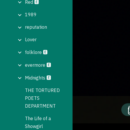
Red 🅴
1989
reputation
Lover
folklore 🅴
evermore 🅴
Midnights 🅴
THE TORTURED
POETS
DEPARTMENT
The Life of a
Showgirl