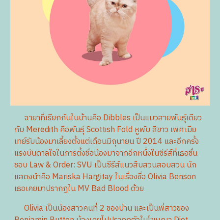
ฉายาที่เรียกกันในบ้านคือ Dibbles​ เป็นแมวสายพันธุ์​เดียว
กับ Meredith​ คือพันธุ์​ Scottish​ Fold​ หูพับ สีขาว เพศเมีย
เทย์รับน้องมาเลี้ยงตั้งแต่เดือนมิถุนายน ปี 2014 และอีกครั้ง
แรงบันดาลใจ​ในการตั้งชื่อน้องมาจากอีกหนึ่งในซีรีส์ที่เธอชื่น
ชอบ Law & Order: SVU เป็นซีรีส์แนวสืบสวนสอบสวน นัก
แสดงนำคือ Mariska Hargitay ในเรื่องชื่อ Olivia​ Benson
เธอเคยมาปรากฎใน MV Bad Blood ด้วย
Olivia เป็นน้องสาวคนที่ 2 ของบ้าน และเป็นพี่สาวของ