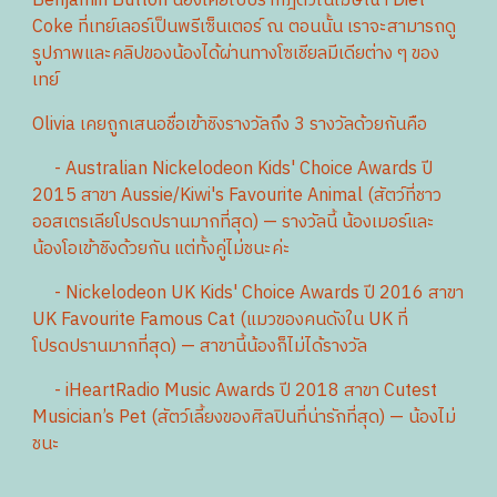
Benjamin​ Button​ น้องเคยไปปรากฎตัวในโฆษณา​ Diet
Coke ที่เทย์เลอร์เป็นพรีเซ็นเตอร์​ ณ ตอนนั้น เราจะสามารถดู
รูปภาพและคลิปของน้องได้ผ่านทางโซเชียลมีเดียต่าง ๆ ของ
เทย์
Olivia​ เคยถูกเสนอชื่อเข้าชิงรางวัลถึง 3 รางวัลด้วยกันคือ
- Australian Nickelodeon Kids' Choice Awards ปี
2015 สาขา Aussie/Kiwi's Favourite Animal (สัตว์ที่ชาว
ออสเตรเลีย​โปรดปราน​มากที่สุด)​ — รางวัลนี้ น้องเมอร์และ
น้องโอเข้าชิงด้วยกัน แต่ทั้งคู่ไม่ชนะค่ะ
- Nickelodeon UK Kids' Choice Awards ปี 2016 สาขา
UK Favourite Famous Cat (แมวของคนดังใน UK ที่
โปรดปราน​มากที่สุด)​ — สาขานี้น้องก็ไม่ได้รางวัล
- iHeartRadio Music Awards ปี 2018 สาขา Cutest
Musician’s Pet (สัตว์เลี้ยงของศิลปินที่น่ารักที่สุด)​ — น้องไม่
ชนะ