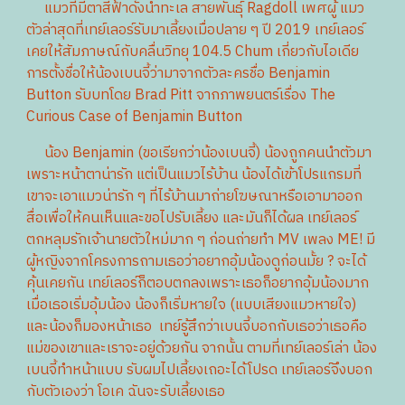
แมวที่มีตาสีฟ้าดั่งน้ำทะเล สายพันธุ์​ Ragdoll เพศผู้ แมว
ตัวล่าสุดที่เทย์เลอร์รับมาเลี้ยงเมื่อปลาย ๆ ปี 2019 เทย์เลอร์
เคยให้สัมภาษณ์กับคลื่นวิทยุ 104.5 Chum เกี่ยวกับไอเดีย
การตั้งชื่อให้น้องเบนจี้ว่ามาจากตัวละครชื่อ Benjamin​
Button รับบทโดย Brad Pitt​ จากภาพยนตร์​เรื่อง The
Curious Case of Benjamin​ Button
น้อง Benjamin (ขอเรียกว่าน้องเบนจี้)​ น้องถูกคนนำตัวมา
เพราะหน้าตาน่ารัก แต่เป็นแมวไร้บ้าน น้องได้เข้าโปรแกรมที่
เขาจะเอาแมวน่ารัก ๆ ที่ไร้บ้านมาถ่ายโฆษณาหรือเอามาออก
สื่อเพื่อให้คนเห็นและขอไปรับเลี้ยง และมันก็ได้ผล เทย์เลอร์
ตกหลุมรักเจ้านายตัวใหม่มาก ๆ ก่อนถ่ายทำ MV เพลง ME! มี
ผู้หญิงจากโครงการถามเธอว่าอยากอุ้มน้องดูก่อนมั้ย ? จะได้
คุ้นเคยกัน เทย์เลอร์ก็ตอบตกลงเพราะเธอก็อยากอุ้มน้องมาก
เมื่อเธอเริ่มอุ้มน้อง น้องก็เริ่มหายใจ (แบบเสียงแมวหายใจ)​
และน้องก็มองหน้าเธอ เทย์รู้สึกว่าเบนจี้บอกกับเธอว่าเธอคือ
แม่ของเขาและเราจะอยู่ด้วยกัน จากนั้น ตามที่เทย์เลอร์เล่า น้อง
เบนจี้ทำหน้าแบบ รับผมไปเลี้ยงเถอะได้โปรด เทย์เลอร์จึงบอก
กับตัวเองว่า โอเค ฉันจะรับเลี้ยงเธอ