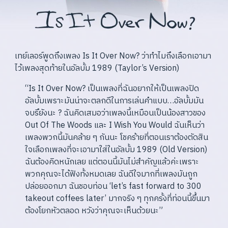
เทย์เลอร์พูดถึงเพลง Is It Over Now? ว่าทำไมถึงเลือกเอามา
ไว้เพลงสุดท้ายในอัลบั้ม 1989 (Taylor’s Version)
“Is It Over Now? เป็นเพลงที่ฉันอยากให้เป็นเพลงปิด
อัลบั้มเพราะมันน่าจะตลกดีในการเล่นคำแบบ…อัลบั้มมัน
จบรึยังนะ ? ฉันคิดเสมอว่าเพลงนี้เหมือนเป็นน้องสาวของ
Out Of The Woods และ I Wish You Would ฉันเห็นว่า
เพลงพวกนี้มันคล้าย ๆ กันนะ โชคร้ายที่ตอนเราต้องตัดสิน
ใจเลือกเพลงที่จะเอามาใส่ในอัลบั้ม 1989 (Old Version)
ฉันต้องคิดหนักเลย แต่ตอนนี้มันไม่สำคัญแล้วค่ะเพราะ
พวกคุณจะได้ฟังทั้งหมดเลย ฉันดีใจมากที่เพลงมันถูก
ปล่อยออกมา ฉันชอบท่อน ‘let’s fast forward to 300
takeout coffees later’ มากจริง ๆ ทุกครั้งที่ท่อนนี้ขึ้นมา
ต้องโยกหัวตลอด หวังว่าคุณจะเห็นด้วยนะ”