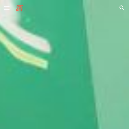
Skip to main content
Skip to navigation